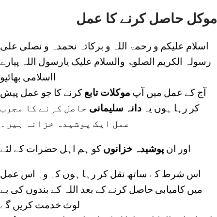
موکل حاصل کرنے کا عمل
اسلام علیکم و رحمۃ اللہ و برکاتہ نحمدہ و نصلی علی
رسولہ الکریم الصلوۃ والسلام علیک یارسول اللہ پیارے
ااسلامی بھائیو
آج کے عمل میں آپ
موکلات تابع
کرنے کا جو عمل پیش
کر رہا ہوں یہ
دانہ سلیمانی
حاصل کرنے کا مجرب
عمل ایک پوشیدہ خزانہ ہیں۔
اور ان
پوشیدہ خزانوں
کو ہم اہل حضرات کے لئے
اس شرط کے ساتھ نقل کر رہا ہوں کہ وہ اس عمل
میں کامیابی حاصل کرنے کے بعد اللہ کے بندوں کی بے
لوث خدمت کریں گے