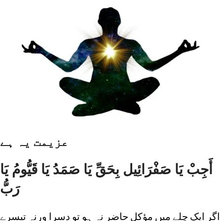
عزیمت یہ ہے
أَجِبْ يَا صَفْرَائِيل بِحَقِّ يَا صَمَدُ يَا قَيُّومُ يَا
رَبُّ
اگر ایک چلے میں مؤکل حاضر نہ ہو تو دسرا ورنہ تیسرے