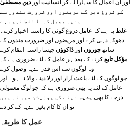
اور ان اعمال کا سہارا لے کر انسانیت اور
دین مصطفیٰ
کو فروغ دیں گے مریضوں اور ضرورت مندوں سے
ہدیہ وصول کرنا غلط نہیں ہے
غلط یہ ہے کہ عامل دروغ گوئی کا راستہ اختیار کرے۔
دھوکہ دہی کرے اور مریضوں اور ضرورت مندوں کے
ساتھ
چوروں
اور
ڈاکوؤں
جیسا راستہ انتقام کرے
م
ؤکل تابع
کرنے کے بعد ہر عامل کے لئے ضروری ہے کہ
وہ لوگوں سے اس قدر ہدیہ وصول کرے
جو لوگوں کے لئے باعث آزار اور رلا دینے والا نہ ہو۔ اور
عامل کے لئے یہ بھی ضروری ہے کہ جو لوگ معمولی
درجے کا بھی
ہدیہ
دینے کی پوزیشن میں نہ ہوں
تو ان کا کام بغیر ہدیہ کے کر دے
عمل کا طریقہ