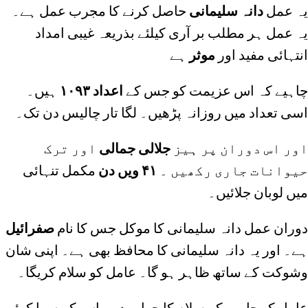
یہ عمل
دانہ سلیمانی
حاصل کرنے کا مجرب عمل ہے۔
یہ عمل ہر مطلب بر آری کیلئے بذریعہ غیبی امداد
انتہائی مفید اور
موثر
ہے
چاہیے کہ اس عزیمت کو جس کے
اعداد ۱۰۹۳
ہیں۔
اسی تعداد میں روزانہ پڑھیں۔ لگا تار چالیس دن تک۔
اور اس دوران پر ہیز
جلالی جمالی
اور ترک
حیوانات جاری رکھیں ۔
۴۱ ویں دن
مکمل تنہائی
میں لوبان جلائیں۔
دوران عمل دانہ سلیمانی کا موکل جس کا نام
صفرائیل
ہے۔ اور یہ دانہ سلیمانی کا محافظ بھی ہے۔ اپنی شان
وشوکت کے ساتھ ظاہر ہو گا۔ عامل کو سلام کریگا۔
عامل کو چاہیے کہ سلام کا جواب دے۔ اس کے سوا کوئی