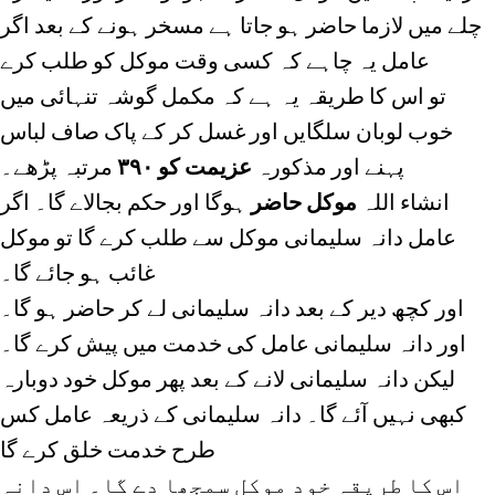
چلے میں لازما حاضر ہو جاتا ہے مسخر ہونے کے بعد اگر
عامل یہ چاہے کہ کسی وقت موکل کو طلب کرے
تو اس کا طریقہ یہ ہے کہ مکمل گوشہ تنہائی میں
خوب لوبان سلگایں اور غسل کر کے پاک صاف لباس
پہنے اور مذکورہ
عزیمت کو ۳۹۰
مرتبہ پڑھے۔
انشاء اللہ
موکل حاضر
ہوگا اور حکم بجالاے گا۔ اگر
عامل دانہ سلیمانی موکل سے طلب کرے گا تو موکل
غائب ہو جائے گا۔
اور کچھ دیر کے بعد دانہ سلیمانی لے کر حاضر ہو گا۔
اور دانہ سلیمانی عامل کی خدمت میں پیش کرے گا۔
لیکن دانہ سلیمانی لانے کے بعد پھر موکل خود دوبارہ
کبھی نہیں آئے گا۔ دانہ سلیمانی کے ذریعہ عامل کس
طرح خدمت خلق کرے گا
اس کا طریقہ خود موکل سمجھا دے گا۔ اس دانہ