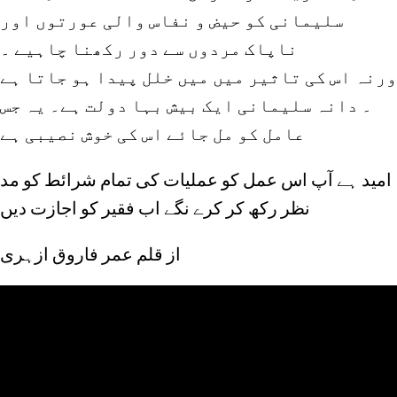
سلیمانی کو حیض و نفاس والی عورتوں اور
ناپاک مردوں سے دور رکھنا چاہیے ۔
ورنہ اس کی تاثیر میں میں خلل پیدا ہو جاتا ہے
۔ دانہ سلیمانی ایک بیش بہا دولت ہے۔ یہ جس
عامل کو مل جائے اس کی خوش نصیبی ہے
امید ہے آپ اس عمل کو عملیات کی تمام شرائط کو مد
نظر رکھ کر کرے نگے اب فقیر کو اجازت دیں
از قلم عمر فاروق ازہری