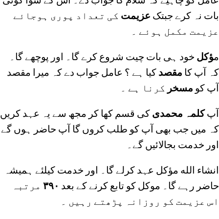
بات نہ کرے جبتک
عزیمت
کی تعداد پوری ہوجائے
عزیمت مکمل ہوئے ۔
م
ؤکل
خود ہی بات چیت شروع کرے گا۔ اور پوچھے گا۔
کہ آپ کا
مقصد
کیا ہے ؟ عامل جواب دے کہ میرا مقصد
آپ کو
مسخر
کرنا ہے ۔
آپ
کلمہ محمدی
کی قسم کھا کر مجھ سے یہ عہد کریں
کہ میں جب بھی آپ کو طلب کروں گا آپ حاضر ہوں گے
اور خدمت بجالائیں گے۔
انشاء الله مؤکل عہد کرلے گا۔ اور خدمت کیلئے ہمیشہ
حاضر رہے گا۔ موکل کو تابع کرنے کے بعد
۳۹۰
مرتبہ
اس عزیمت کو روزانہ پڑھتے رہیں ۔